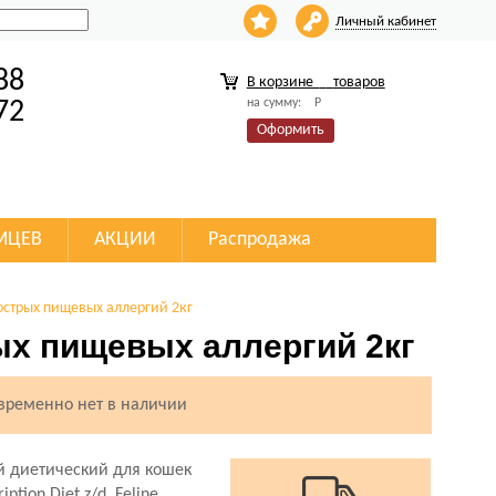
Личный кабинет
88
В корзине
товаров
на сумму:
Р
72
Оформить
МЦЕВ
АКЦИИ
Распродажа
 острых пищевых аллергий 2кг
рых пищевых аллергий 2кг
 временно нет в наличии
й диетический для кошек
cription Diet z/d Feline