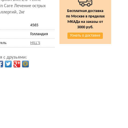
in Care Лечение острых
Бесплатная доставка
ллергий, 2кг
по Москве в пределах
МКАДа на заказы от
4565
3000 руб.
Голландия
Узнать о доставке
тель
HILL'S
я с друзьями: