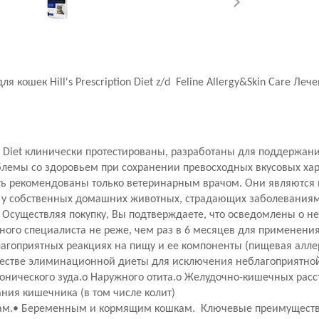
я кошек Hill's Prescription Diet z/d Feline Allergy&Skin Care Л
ion Diet клинически протестированы, разработаны для поддержан
емы со здоровьем при сохранении превосходных вкусовых харак
 быть рекомендованы только ветеринарным врачом. Они являютс
и у собственных домашних животных, страдающих заболевания
! Осуществляя покупку, Вы подтверждаете, что осведомлены о 
ого специалиста не реже, чем раз в 6 месяцев для применени
агоприятных реакциях на пищу и ее компоненты (пищевая алле
честве элиминационной диеты для исключения неблагоприятной̆
онического зуда.o Наружного отита.o Желудочно-кишечных расстр
ния кишечника (в том числе колит)
там.• Беременным и кормящим кошкам. Ключевые преимуществ