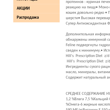
протеинов : куриная пе
реакцию на пищу• Моно-и
АКЦИИ
кошек довольно редко •
Распродажа
шерсти• Высокая перевар
Супер Антиоксидантная Ф
Дополнительная информац
обнаружены иммунной си
Feline подвергнуты гидро
сведен к минимуму.• Ист
Hill's Prescription Diet
Hill's Prescription Diet z
Ингредиенты сухого рацио
масло, минералы, витами
Содержит натуральный ан
СРЕДНЕЕ СОДЕРЖАНИЕ НУТ
1,2 %Влага 7,5 %Кальций
%Омега-6 жирные кислоты 