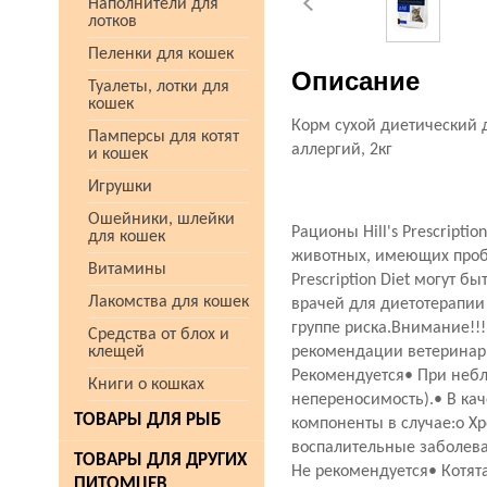
Наполнители для
лотков
Пеленки для кошек
Описание
Туалеты, лотки для
кошек
Корм сухой диетический дл
Памперсы для котят
аллергий, 2кг
и кошек
Игрушки
Ошейники, шлейки
Рационы Hill's Prescript
для кошек
животных, имеющих пробл
Витамины
Prescription Diet могут
Лакомства для кошек
врачей для диетотерапи
группе риска.Внимание!!
Средства от блох и
клещей
рекомендации ветеринарн
Рекомендуется• При небл
Книги о кошках
непереносимость).• В ка
ТОВАРЫ ДЛЯ РЫБ
компоненты в случае:o Хр
воспалительные заболева
ТОВАРЫ ДЛЯ ДРУГИХ
Не рекомендуется• Котя
ПИТОМЦЕВ