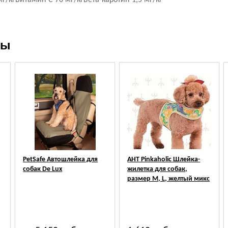
г/кгВитамин C 70 мг/кгБета-каротин 1,5 мг/кг
ры
PetSafe Автошлейка для
АНТ Pinkaholic Шлейка-
собак De Lux
жилетка для собак,
размер M, L, желтый микс