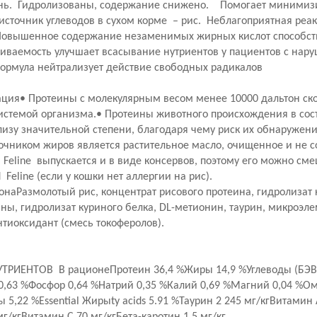
чень. Гидролизованы, содержание снижено. Помогает минимиз
сточник углеводов в сухом корме – рис. Неблагоприятная реакц
 Повышенное содержание незаменимых жирных кислот способст
иваемость улучшает всасывание нутриентов у пациентов с на
ормула нейтрализует действие свободных радикалов
ия• Протеины с молекулярным весом менее 10000 дальтон скор
стемой организма.• Протеины животного происхождения в соста
лизу значительной степени, благодаря чему риск их обнаружен
очником жиров является растительное масло, очищенное и не 
 z/d Feline выпускается и в виде консервов, поэтому его можно с
/d Feline (если у кошки нет аллергии на рис).
наРазмолотый рис, концентрат рисового протеина, гидролизат 
ны, гидролизат куриного белка, DL-метионин, таурин, микроэле
тиоксидант (смесь токоферолов).
РИЕНТОВ В рационеПротеин 36,4 %Жиры 14,9 %Углеводы (БЭВ) 
 0,63 %Фосфор 0,64 %Натрий 0,35 %Калий 0,69 %Магний 0,04 %О
5,22 %Essential Жирыty acids 5.91 %Таурин 2 245 мг/кгВитамин