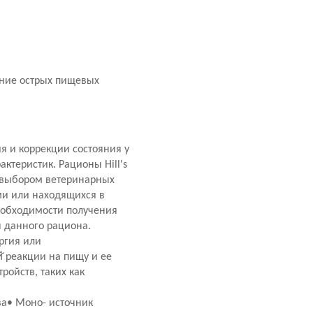
ечение острых пищевых
ия и коррекции состояния у
теристик. Рационы Hill's
я выбором ветеринарных
ми или находящихся в
необходимости получения
я данного рациона.
ргия или
 реакции на пищу и ее
ойств, таких как
а• Моно- источник