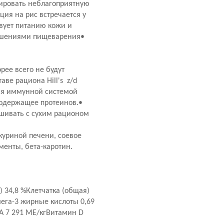
ировать неблагоприятную
ия на рис встречается у
вует питанию кожи и
рушениями пищеварения•
ее всего не будут
ве рациона Hill's z/d
ия иммунной системой
содержащее протеинов.•
мешивать с сухим рационом
куриной печени, соевое
менты, бета-каротин.
34,8 %Клетчатка (общая)
мега-3 жирные кислоты 0,69
 A 7 291 МЕ/кгВитамин D