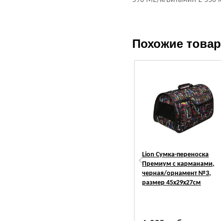
590 МЕ/кгВитамин E 550 м
Похожие това
Lion Сумка-переноска
Премиум с карманами,
черная/орнамент №3,
размер 45х29х27см