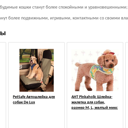
озбудимые кошки станут более спокойными и уравновешенными;
анут более подвижными, игривыми, контактными со своими вл
ры
PetSafe Автошлейка для
АНТ Pinkaholic Шлейка-
собак De Lux
жилетка для собак,
размер M, L, желтый микс