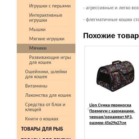
Игрушки с перьями
- агрессивные и легко в
Интерактивные
- флегматичные кошки ст
игрушки
Мышки
Похожие това
Мягкие игрушки
Мячики
Развивающие игры
для кошек
Ошейники, шлейки
для кошек
Витамины
Лакомства для кошек
Средства от блох и
Lion Сумка-переноска
клещей
Премиум с карманами,
черная/орнамент №3,
Книги о кошках
размер 45х29х27см
ТОВАРЫ ДЛЯ РЫБ