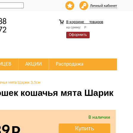
Личный кабинет
88
В корзине
товаров
на сумму:
Р
72
Оформить
МЦЕВ
АКЦИИ
Распродажа
ачья мята Шарик 3,5см
ошек кошачья мята Шарик
В наличии
39