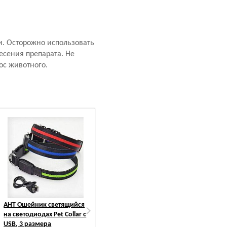
и. Осторожно использовать
есения препарата. Не
ос животного.
АНТ Ошейник светящийся
ZooAvtoritet Дождевик
PetM
на светодиодах Pet Collar с
для Стаффорда, синий/
Подс
USB, 3 размера
серый, спина 53-55см
одно