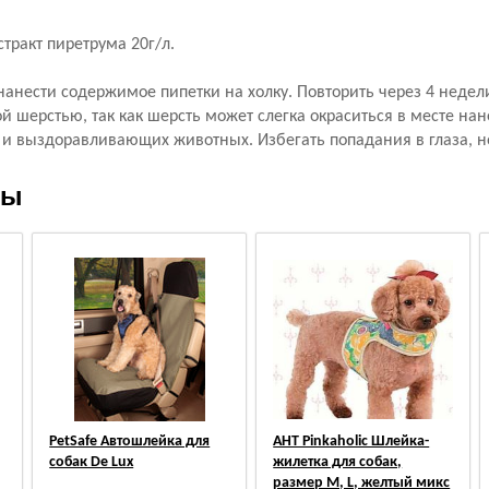
стракт пиретрума 20г/л.
нанести содержимое пипетки на холку. Повторить через 4 недел
й шерстью, так как шерсть может слегка окраситься в месте нан
 и выздоравливающих животных. Избегать попадания в глаза, н
ры
PetSafe Автошлейка для
АНТ Pinkaholic Шлейка-
собак De Lux
жилетка для собак,
размер M, L, желтый микс