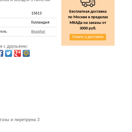
 блох и клещей 3 пипетки
Бесплатная доставка
15613
по Москве в пределах
Голландия
МКАДа на заказы от
3000 руб.
тель
Beaphar
Узнать о доставке
я с друзьями:
ргозы и пиретрума 3