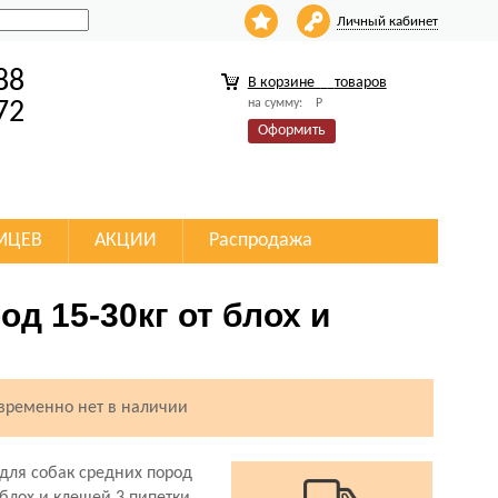
Личный кабинет
88
В корзине
товаров
на сумму:
Р
72
Оформить
МЦЕВ
АКЦИИ
Распродажа
д 15-30кг от блох и
 временно нет в наличии
для собак средних пород